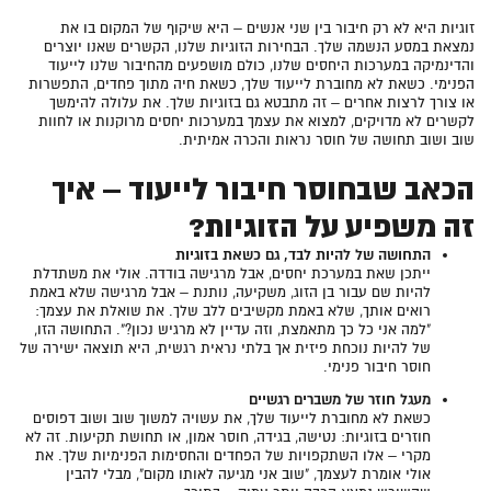
זוגיות היא לא רק חיבור בין שני אנשים – היא שיקוף של המקום בו את
נמצאת במסע הנשמה שלך. הבחירות הזוגיות שלנו, הקשרים שאנו יוצרים
והדינמיקה במערכות היחסים שלנו, כולם מושפעים מהחיבור שלנו לייעוד
הפנימי. כשאת לא מחוברת לייעוד שלך, כשאת חיה מתוך פחדים, התפשרות
או צורך לרצות אחרים – זה מתבטא גם בזוגיות שלך. את עלולה להימשך
לקשרים לא מדויקים, למצוא את עצמך במערכות יחסים מרוקנות או לחוות
שוב ושוב תחושה של חוסר נראות והכרה אמיתית.
הכאב שבחוסר חיבור לייעוד – איך
זה משפיע על הזוגיות?
התחושה של להיות לבד, גם כשאת בזוגיות
ייתכן שאת במערכת יחסים, אבל מרגישה בודדה. אולי את משתדלת
להיות שם עבור בן הזוג, משקיעה, נותנת – אבל מרגישה שלא באמת
רואים אותך, שלא באמת מקשיבים ללב שלך. את שואלת את עצמך:
"למה אני כל כך מתאמצת, וזה עדיין לא מרגיש נכון?". התחושה הזו,
של להיות נוכחת פיזית אך בלתי נראית רגשית, היא תוצאה ישירה של
חוסר חיבור פנימי.
מעגל חוזר של משברים רגשיים
כשאת לא מחוברת לייעוד שלך, את עשויה למשוך שוב ושוב דפוסים
חוזרים בזוגיות: נטישה, בגידה, חוסר אמון, או תחושת תקיעות. זה לא
מקרי – אלו השתקפויות של הפחדים והחסימות הפנימיות שלך. את
אולי אומרת לעצמך, "שוב אני מגיעה לאותו מקום", מבלי להבין