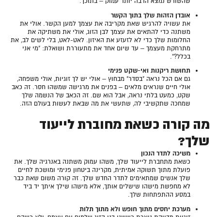
שהשורש נמצא הרבה יותר עמוק – בתוכך.
אובדן הזהות שלך בתוך הקשר
את עשויה להרגיש שאת מקריבה את עצמך למען הקשר. אולי את
משתנה כדי להתאים את עצמך לבן הזוג, אולי את משתיקה את
החלומות שלך כדי לא לזעזע את האיזון. לאט-לאט, בלי לשים לב, את
מתרחקת מעצמך – עד שיום אחד את מתעוררת ושואלת: "מי אני
בכלל?".
תחושת ריקנות ואי-שקט פנימי
גם אם הכל נראה "בסדר" מבחוץ – אולי יש לך זוגיות, אולי משפחה,
אולי חיים שנראים מלאים – בפנים את מרגישה שמשהו חסר. זה כאב
שקט, כמעט בלתי נראה, אבל הוא שם. זה הכאב של הנשמה שלך
שמחכה שתקשיבי לה, שתעשי את מה שבאת לעשות בעולם הזה.
מה קורה כשאת מחוברת לייעוד
שלך?
משיכה לתדר הנכון
כשאת מתחברת לייעוד שלך, משהו עמוק משתנה באנרגיה שלך. את
פועלת מתוך תשוקה אמיתית, מקרינה ביטחון פנימי ומושכת לחיים
שלך אנשים שמתאימים לתדר החדש שלך. זה קורה משום שאת כבר
לא מחפשת מישהו שישלים אותך, אלא מישהו שילך איתך יד ביד
במסע ההתפתחות שלך.
מערכת יחסים מתוך חופש ולא מתוך תלות