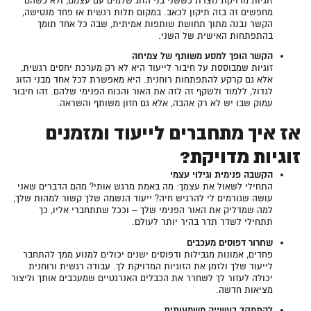
זוגיות מדויקת נוצרת כששני בני הזוג שלמים עם עצמם, ולא כשהם
מחפשים זה בזה תיקון לכאב. במקום תלות רגשית או פחד מנטישה,
הקשר נבנה מתוך תחושת שותפות אמיתית, שבה כל אחד תומך
בהתפתחות האישית של השני.
הקשר הופך למסע משותף של צמיחה
זוגיות שמבוססת על חיבור לייעוד היא לא רק מערכת יחסים רגשית,
אלא גם קרקע להתפתחות רוחנית. היא מאפשרת לכל אחד מבני הזוג
לגדול, ללמוד ולשקף זה לזה את האור והכוח הפנימי שלהם. זהו חיבור
עמוק שבו יש לא רק אהבה, אלא גם חזון משותף והשראה.
אז איך מתחברים לייעוד ומזמנים
זוגיות מדויקת?
הקשבה פנימית וגילוי עצמי
התחילי לשאול את עצמך: מה באמת מרגש אותי? מהם הדברים שאני
עושה שגורמים לי להרגיש חיה? ייעוד הנשמה שלך קשור למהות שלך,
למה שמדליק את האור הפנימי שלך – וככל שתתחברי אליו, כך
תתחילי לשדר תדר בהיר יותר לעולם.
שחרור דפוסים מעכבים
פחדים, אמונות מגבילות ודפוסים ישנים יכולים למנוע ממך להתחבר
לייעוד שלך ולזמן את הזוגיות המדויקת לך. עבודה רגשית ורוחנית
יכולה לעזור לך לשחרר את הכבלים האנרגטיים שמעכבים אותך וליצור
מציאות חדשה.
להתמקד בעשייה משמעותית