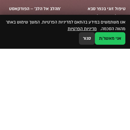
טיפול זוגי בכפר סבא
'מהלב אל הלב' – הפודקאסט
טיפול זוגי בחולון
דברי איתי
אנו משתמשים במידע בהתאם למדיניות הפרטיות. המשך שימוש באתר
ייעוץ זוגי במרכז
דף הבית
מהווה הסכמה.
מדיניות הפרטיות
טיפול זוגי בשרון
מאמרים
טיפול למציאת זוגיות
מדיניות הפרטיות באתר
אני מאשר/ת
סגור
קוד הנשמה מהחיים שלי
בואו נשאר בקשר
054-8300-824|
revitalmaimhaim@gmail.com
מרים הנביאה 13, ראש העין