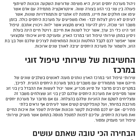
‏ניהול מערכת יחסים זוגית, היא משימה שדורשת השקעה ונכונות לשיתוף
פעולה בין שני בני הזוג בצורה שווה. אינטראקציה מתמידה עם אדם אשר
עימו אנו חולקים את חיינו, מזמנת לנו אתגרים והתמודדויות שונות, אשר
לעיתים לא ניתן לצלוח לבד- ואלו משפיעים על מערכת היחסים כולה. בזמן
משבר זוגי שכזה, ניתן להיעזר באיש מקצוע אשר ילווה ויכווין אתכם. טיפול
זוגי הינו כלי רב ערך, אשר יכול לשנות את חייכם. רויטל חיים הינה בעלת
ניסיון במתן שירותי טיפול זוגי במרכז הארץ, ומעניקה סיוע איכותי ומקצועי
אשר יאפשר לכם לקבל החלטות נכונות המתאימות לצרכים שלכם ושל בן\ בת
הזוג, ולשמור על מערכת היחסים יציבה לאורך שנים ארוכות.
החשיבות של שירותי טיפול זוגי
במרכז
‏שירותי טיפול זוגי במרכז הארץ נותנים מענה לאנשים בשלבים שונים של
חייהם אשר מתמודדים עם משברים בתוך מערכת היחסים הזוגית. לפיכך,
במקרים רבים מדובר על סיוע מכריע, אשר יכול לעשות את ההבדל בין בני זוג
אשר מסיימים את מערכת היחסים שלהם לבין בני זוג שצולחים משבר זה
ומצליחים לשקם ‏את הזוגיות שלהם בהצלחה. ‏גם אם מדובר על מערכת יחסים
מורכבת במיוחד, ועל קונפליקטים קשים אשר לעיתים אף נראים בלתי
פתירים- אם יש לכם מחויבות לקשר ונכונות אמיתית לשפר את איכות החיים
ואת מערכת היחסים, עליכם לפנות למטפל מנוסה בתחום אשר מעניק שירותי
טיפול זוגי מעמיק ומסור.
הבחירה הכי טובה שאתם עושים