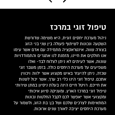
החשיב
טיפול זוגי במרכז
במרכ
ניהול מערכת יחסים זוגית, היא משימה שדורשת
פול
שירותי ט
השקעה ונכונות לשיתוף פעולה בין שני בני הזוג
בשלבים 
בצורה שווה. אינטראקציה מתמידה עם אדם אשר עימו
ה
בתוך מע
אנו חולקים את חיינו, מזמנת לנו אתגרים והתמודדויות
ול
מדובר ע
שונות, אשר לעיתים לא ניתן לצלוח לבד- ואלו
‏או
בין בני
משפיעים על מערכת היחסים כולה. בזמן משבר זוגי
הכי
לבין בנ
שכזה, ניתן להיעזר באיש מקצוע אשר ילווה ויכווין
ה.
הזוגיות
אתכם. טיפול זוגי הינו כלי רב ערך, אשר יכול לשנות
יחסים מ
את חייכם. רויטל חיים הינה בעלת ניסיון במתן שירותי
שר
לעיתים 
טיפול זוגי במרכז הארץ, ומעניקה סיוע איכותי
בה
לקשר ונ
ומקצועי אשר יאפשר לכם לקבל החלטות נכונות
מערכת ה
המתאימות לצרכים שלכם ושל בן\ בת הזוג, ולשמור על
אשר מעני
מערכת היחסים יציבה לאורך שנים ארוכות.