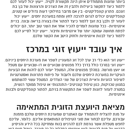
ביותר שזוגות מתמודדים איתן הינה תקשורת לקויה. ייעוץ יכול לעזור לכם
ללמוד כיצד לתקשר ביעילות ולהבין זה את הצרכים והרצונות של בן\ בת
זוגכם. פתרון קונפליקטים- בין אם מדובר בחילוקי דעות גדולים או קטנים,
קונפליקטים יכולים לגרום להרבה לחץ ומתח במערכת יחסים. ייעוץ יכול
לעזור לך ולבן\ בת זוגך ללמוד כיצד לפתור אלו בצורה בריאה ובונה. בניית
אינטימיות- ככל שזוגות לומדים להכיר אחד את השני טוב יותר, הם יכולים
לפתח תחושה עמוקה יותר של אינטימיות וחיבור. ייעוץ יכול לסייע לכם
ללמוד כיצד לבנות אינטימיות ולחזק היטב את הקשר שלכם.
איך עובד ייעוץ זוגי במרכז
ייעוץ זוגי הוא כלי רב ערך לכל זוג המעוניין לשפר את מערכת היחסים ביניהם.
ייעוץ זוגי במרכז כולל בדרך כלל מפגשים שבועיים או דו-שבועיים עם מטפל
או יועץ מורשה. במהלך מפגשים אלה, המטפל יעזור לכם לזהות את הבעיות
העיקריות במערכת היחסים שלכם ולעבוד על פיתוח פתרונות ואסטרטגיות
לשיפור הזוגיות וראיית הצרכים של שני הצדדים. המטפל עשוי להשתמש
במגוון טכניקות, כגון טיפול קוגניטיבי-התנהגותי או טיפול ממוקד רגשית,
במטרה לעזור לזוגות לשפר את התקשורת בניהם, לפתור קונפליקטים ולבנות
אינטימיות.
מציאת היועצת הזוגית המתאימה
על מנת להצליח להתמודד עם האתגרים שמערכת היחסים שלכם מזמנת
עבורכם, עליכם לבחור את סוגי הטיפולים המותאמים אליכם. כלומר, עליכם
לחפש ‏מטפלת אשר גורמת לכם להרגיש בנוח ומחזיקה בכל הידע והניסיון
הדרוש על מנת להעניק ליווי אינטימי בתהליך כל כך מורכב. ‏רויטל חיים היא