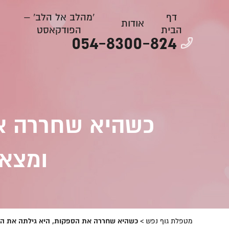
דף
'מהלב אל הלב' –
אודות
הבית
הפודקאסט
054-8300-824
כשהיא שחררה את
ומצאה
מטפלת גוף נפש
>
כשהיא שחררה את הספקות, היא גילתה את הכ