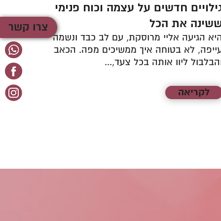
ילויים חדשים על עצמה וכוח פנימי
נכנסה
שינה את הכל
מפגש 
צרו קשר
יא הגיעה אליי מרוסקת, עם לב כבד ונשמה
היא הג
ייפה, לא בטוחה איך ממשיכים מפה. הכאב
גדולות
הבלבול ליוו אותה בכל צעד,...
תיארה 
הביטחון
לקריאה
לקר