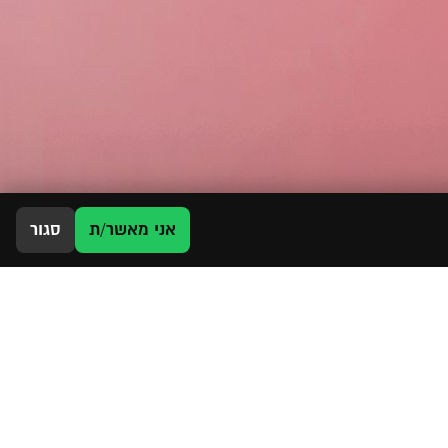
אני מאשר/ת
סגור