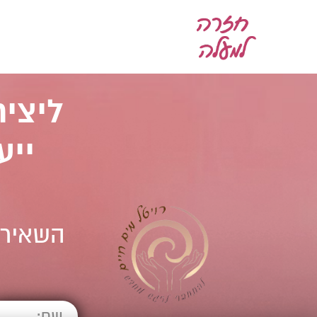
ליצי
ייע
השאירי