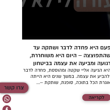
עם היא פחדה לדבר ושתקה עד
היא נ
התפוצצה – היום היא משוחררת,
גילוי
גועה ומביעה את עצמה בביטחון
ששינה
יא הגיעה אליי שקטה ומהוססת, פחדה לדבר
היא הג
להביע את עצמה. במשך שנים היא הייתה
עייפה,
וגרת הכל בתוכה, סופגת, שותקת –...
והבלבול
צרו קשר
לקריאה
לקר