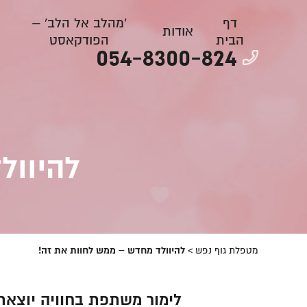
דף
'מהלב אל הלב' –
אודות
הבית
הפודקאסט
054-8300-824
להיוול
מטפלת גוף נפש
>
להיוולד מחדש – ממש לחוות את זה!
לימור משתפת בחוויה יוצאת 