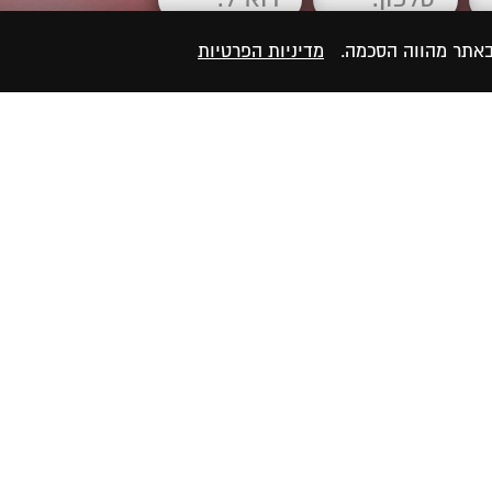
 באתר מהווה הסכמה.
מדיניות הפרטיות
ר/ת את
מדיניות הפרטיות
של האתר, ומסכים/ה לשמירת
פנייתי (חובה)
מאמרים רלוונטיים
זוגיות ותודעה: המסע
הקשר בין ייעוד הנשמה
לאהבה שמעבר למוכר
לזוגיות – למה זה כל כך
הכאב הכי גדול בזוגיות? זה
חשוב?
לא הלבד. זה להיות יחד –
משברים בזוגיות – הזדמ
ולהרגיש לבד.
לצמיחה או סוף הדרך?
למה כל כך קשה למצוא
כשהלב צמא לאהבה – 