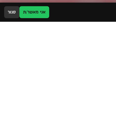
אני מאשר/ת
סגור
בואו נשאר בקשר
054-8300-824|
revitalmaimhaim@gmail.com
מרים הנביאה 13, ראש העין
נות
אבל