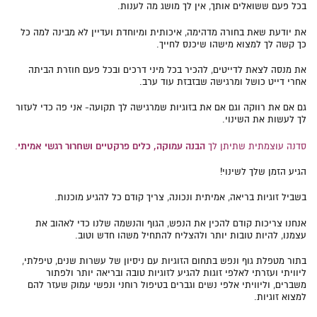
בכל פעם ששואלים אותך, אין לך מושג מה לענות.
את יודעת שאת בחורה מדהימה, איכותית ומיוחדת ועדיין לא מבינה למה כל
כך קשה לך למצוא מישהו שיכנס לחייך.
את מנסה לצאת לדייטים, להכיר בכל מיני דרכים ובכל פעם חוזרת הביתה
אחרי דייט כושל ומרגישה שבזבזת עוד ערב.
גם אם את רווקה וגם אם את בזוגיות שמרגישה לך תקועה- אני פה כדי לעזור
לך לעשות את השינוי.
הבנה עמוקה, כלים פרקטיים ושחרור רגשי אמיתי
סדנה עוצמתית שתיתן לך
.
הגיע הזמן שלך לשינוי!
בשביל זוגיות בריאה, אמיתית ונכונה, צריך קודם כל להגיע מוכנות.
אנחנו צריכות קודם להכין את הנפש, הגוף והנשמה שלנו כדי לאהוב את
עצמנו, להיות טובות יותר ולהצליח להתחיל משהו חדש וטוב.
בתור מטפלת גוף ונפש בתחום הזוגיות עם ניסיון של עשרות שנים, טיפלתי,
ליוויתי ועזרתי לאלפי זוגות להגיע לזוגיות טובה ובריאה יותר ולפתור
משברים, וליוויתי אלפי נשים וגברים בטיפול רוחני ונפשי עמוק שעזר להם
למצוא זוגיות.